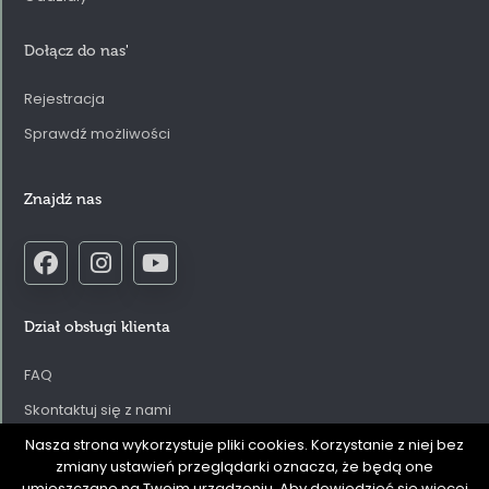
Dołącz do nas
'
Rejestracja
Sprawdź możliwości
Znajdź nas
Dział obsługi klienta
FAQ
Skontaktuj się z nami
Regulamin serwisu internetowego
Nasza strona wykorzystuje pliki cookies. Korzystanie z niej bez
zmiany ustawień przeglądarki oznacza, że będą one
Polityka prywatności
umieszczane na Twoim urządzeniu. Aby dowiedzieć się więcej