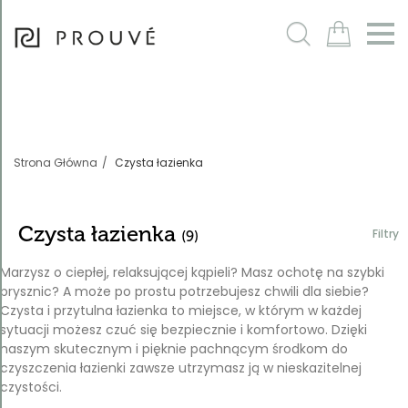
Filtry
m
Strona Główna
Czysta łazienka
Czysta łazienka
Filtry
(9)
Marzysz o ciepłej, relaksującej kąpieli? Masz ochotę na szybki
prysznic? A może po prostu potrzebujesz chwili dla siebie?
Czysta i przytulna łazienka to miejsce, w którym w każdej
Sortowanie
sytuacji możesz czuć się bezpiecznie i komfortowo. Dzięki
Domyślnie
naszym skutecznym i pięknie pachnącym środkom do
czyszczenia łazienki zawsze utrzymasz ją w nieskazitelnej
czystości.