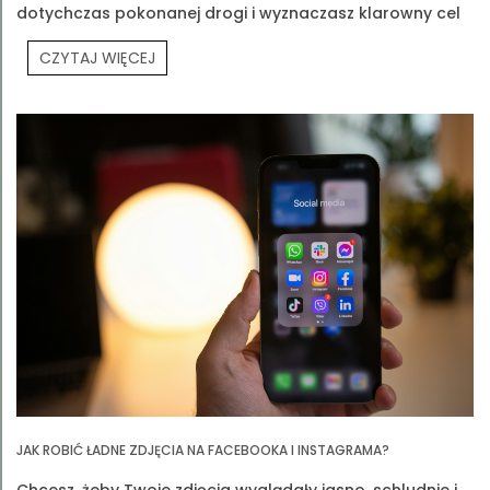
dotychczas pokonanej drogi i wyznaczasz klarowny cel
na przyszłość. Jednym z takich spotkań było Prouvé
CZYTAJ WIĘCEJ
Partners Meeting.
JAK ROBIĆ ŁADNE ZDJĘCIA NA FACEBOOKA I INSTAGRAMA?
Chcesz, żeby Twoje zdjęcia wyglądały jasno, schludnie i