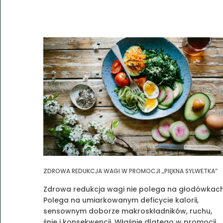
ZDROWA REDUKCJA WAGI W PROMOCJI „PIĘKNA SYLWETKA”
Zdrowa redukcja wagi nie polega na głodówkach
Polega na umiarkowanym deficycie kalorii,
sensownym doborze makroskładników, ruchu,
śnie i konsekwencji. Właśnie dlatego w promocji