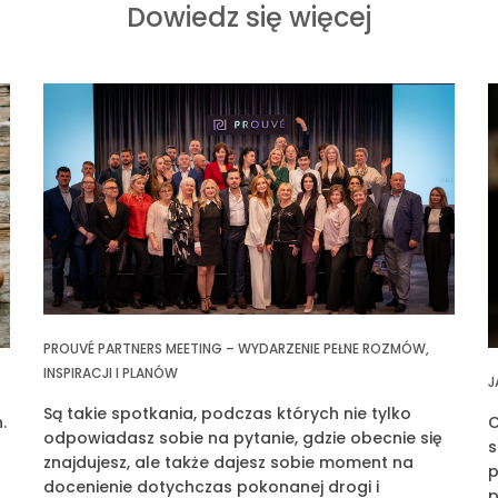
Dowiedz się więcej
PROUVÉ PARTNERS MEETING – WYDARZENIE PEŁNE ROZMÓW,
INSPIRACJI I PLANÓW
J
Są takie spotkania, podczas których nie tylko
.
C
odpowiadasz sobie na pytanie, gdzie obecnie się
s
znajdujesz, ale także dajesz sobie moment na
p
docenienie dotychczas pokonanej drogi i
p