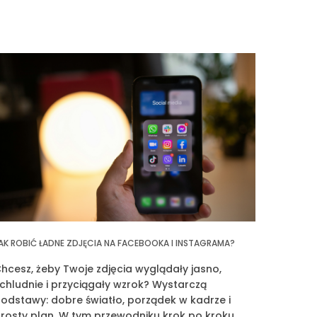
AK ROBIĆ ŁADNE ZDJĘCIA NA FACEBOOKA I INSTAGRAMA?
hcesz, żeby Twoje zdjęcia wyglądały jasno,
chludnie i przyciągały wzrok? Wystarczą
odstawy: dobre światło, porządek w kadrze i
rosty plan. W tym przewodniku krok po kroku