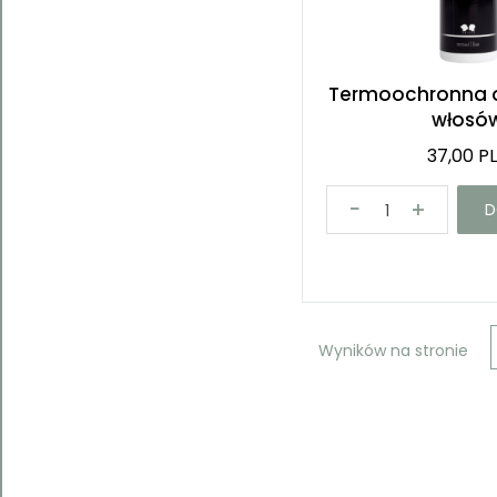
Termoochronna 
włosó
37,00 P
D
Wyników na stronie