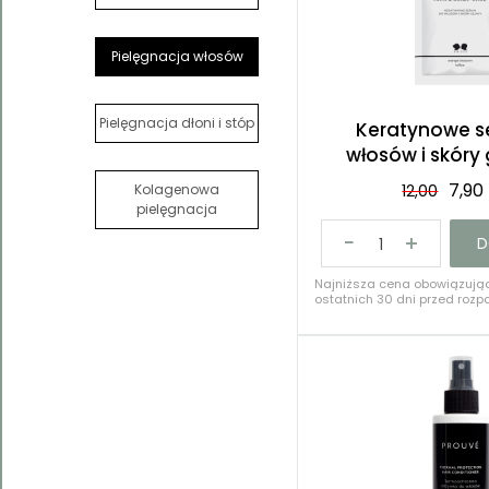
Kategorie
Pielęgnacja włosów
Pielęgnacja dłoni i stóp
Keratynowe s
włosów i skóry
saszet
7,90
Kolagenowa
12,00
pielęgnacja
D
Najniższa cena obowiązują
ostatnich 30 dni przed rozpo
12,00 PLN