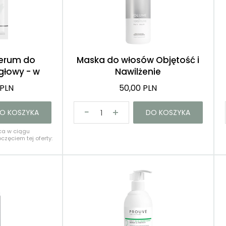
Róże
Demakijaż
erum do
Maska do włosów Objętość i
 głowy - w
Nawilżenie
ce
 PLN
50,00 PLN
O KOSZYKA
DO KOSZYKA
ca w ciągu
częciem tej oferty: