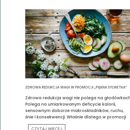
ZDROWA REDUKCJA WAGI W PROMOCJI „PIĘKNA SYLWETKA”
Zdrowa redukcja wagi nie polega na głodówkach
Polega na umiarkowanym deficycie kalorii,
sensownym doborze makroskładników, ruchu,
śnie i konsekwencji. Właśnie dlatego w promocji
„Piękna Sylwetka” łączymy edukację z praktyką
CZYTAJ WIĘCEJ