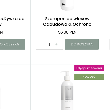
Róże
Demakijaż
odżywka do
Szampon do włosów
w
Odbudowa & Ochrona
LN
56,00 PLN
O KOSZYKA
DO KOSZYKA
Edycja limitowana
NOWOŚĆ