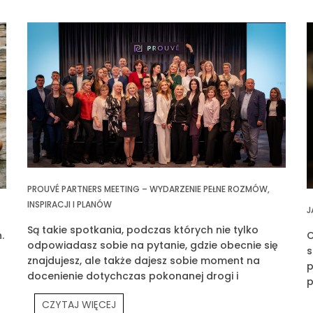
PROUVÉ PARTNERS MEETING – WYDARZENIE PEŁNE ROZMÓW,
INSPIRACJI I PLANÓW
J
Są takie spotkania, podczas których nie tylko
.
C
odpowiadasz sobie na pytanie, gdzie obecnie się
s
znajdujesz, ale także dajesz sobie moment na
p
docenienie dotychczas pokonanej drogi i
p
wyznaczasz klarowny cel na przyszłość. Jednym z
p
CZYTAJ WIĘCEJ
takich spotkań było Prouvé Partners Meeting.
P