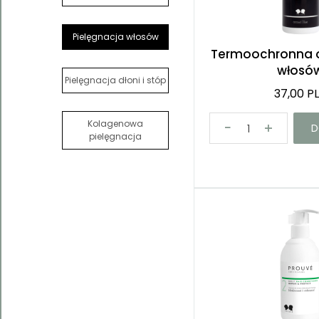
Pielęgnacja włosów
Termoochronna 
włosó
Pielęgnacja dłoni i stóp
37,00 P
Kolagenowa
D
pielęgnacja