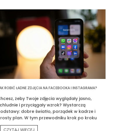
AK ROBIĆ ŁADNE ZDJĘCIA NA FACEBOOKA I INSTAGRAMA?
hcesz, żeby Twoje zdjęcia wyglądały jasno,
chludnie i przyciągały wzrok? Wystarczą
odstawy: dobre światło, porządek w kadrze i
rosty plan. W tym przewodniku krok po kroku
okażę Ci, jak fotografować siebie, produkty
CZYTAJ WIĘCEJ
rouvé i Twoją codzienność.