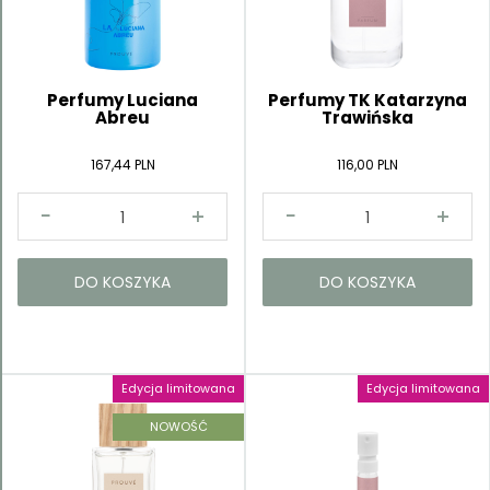
Kategorie
Perfumy Luciana
Perfumy TK Katarzyna
Abreu
Trawińska
167,44 PLN
116,00 PLN
DO KOSZYKA
DO KOSZYKA
Edycja limitowana
Edycja limitowana
NOWOŚĆ