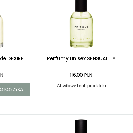
Róże
Demakijaż
ie DESIRE
Perfumy unisex SENSUALITY
LN
116,00 PLN
Chwilowy brak produktu
O KOSZYKA