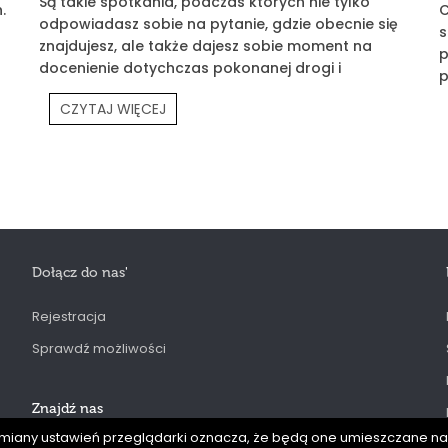
Są takie spotkania, podczas których nie tylko
.
C
odpowiadasz sobie na pytanie, gdzie obecnie się
s
znajdujesz, ale także dajesz sobie moment na
p
docenienie dotychczas pokonanej drogi i
p
wyznaczasz klarowny cel na przyszłość. Jednym z
p
CZYTAJ WIĘCEJ
takich spotkań było Prouvé Partners Meeting.
P
Dołącz do nas
'
Rejestracja
Sprawdź możliwości
Znajdź nas
bez zmiany ustawień przeglądarki oznacza, że będą one umieszczane 