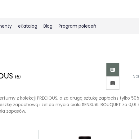
menty
eKatalog
Blog
Program poleceń
Perfumy Męskie
Pielęgnacja ciała
Usta
Lśniąca kuchnia
Kolagen rybi
Perfumy Molekularne
Marki
Twarz
Green
Perfumy Klasyczne
Pielęgnacja włosów
Pomadki
Uniwersalne
Żywność
Próbki zapachów
Skin Balance
Korektory
Akcesoria
Precious Collection
Produkty brązujące
Balsamy/Olejki
Simply Pleasures
Baza pod makijaż
IOUS
So
(6)
Unique Collection
Kolagenowa pielęgnacja
Konturówki
Collagen Pro
Podkłady
Beyond Collection
Summer touch
BB Cream
erfumy z kolekcji PRECIOUS, a za drugą sztukę zapłacisz tylko 5
eszkę zapachową i żel do mycia ciała SENSUAL BOUQUET za 0,01 z
Pudry
nia zapasów.
Rozświetlacze
Bronzery