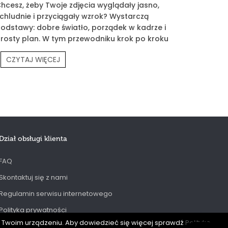
hcesz, żeby Twoje zdjęcia wyglądały jasno,
chludnie i przyciągały wzrok? Wystarczą
odstawy: dobre światło, porządek w kadrze i
rosty plan. W tym przewodniku krok po kroku
okażę Ci, jak fotografować siebie, produkty
CZYTAJ WIĘCEJ
rouvé i Twoją codzienność.
Dział obsługi klienta
FAQ
Skontaktuj się z nami
Regulamin serwisu internetowego
Polityka prywatności
na Twoim urządzeniu. Aby dowiedzieć się więcej sprawdź
Politykę
Odstąpienie od umowy