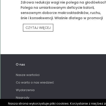
Zdrowa redukcja wagi nie polega na głodówkach
Polega na umiarkowanym deficycie kalorii,
sensownym doborze makroskładników, ruchu,
śnie i konsekwencji. Właśnie dlatego w promocji
„Piękna Sylwetka” łączymy edukację z praktyką
CZYTAJ WIĘCEJ
O nas
Nasze wartości
Co warto o nas wiedzieć
Wydarzenia
Nagrody
Nasza strona wykorzystuje pliki cookies. Korzystanie z niej 
Oddziały