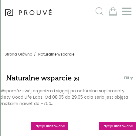
Filtry
m
Strona Główna
Naturalne wsparcie
Naturalne wsparcie
Filtry
(6)
Wspomóż swój organizm i sięgnij po naturalne suplementy
diety Good Life Labs. Od 08.05 do 29.05 cała seria jest objęta
zniżkami nawet do -70%.
Sortowanie
Nazwa
rosnąco
Edycja limitowana
Edycja limitowana