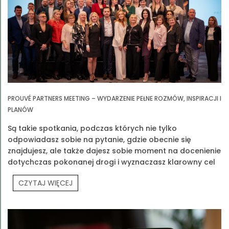
PROUVÉ PARTNERS MEETING – WYDARZENIE PEŁNE ROZMÓW, INSPIRACJI I
PLANÓW
Są takie spotkania, podczas których nie tylko
odpowiadasz sobie na pytanie, gdzie obecnie się
znajdujesz, ale także dajesz sobie moment na docenienie
dotychczas pokonanej drogi i wyznaczasz klarowny cel
na przyszłość. Jednym z takich spotkań było Prouvé
CZYTAJ WIĘCEJ
Partners Meeting.