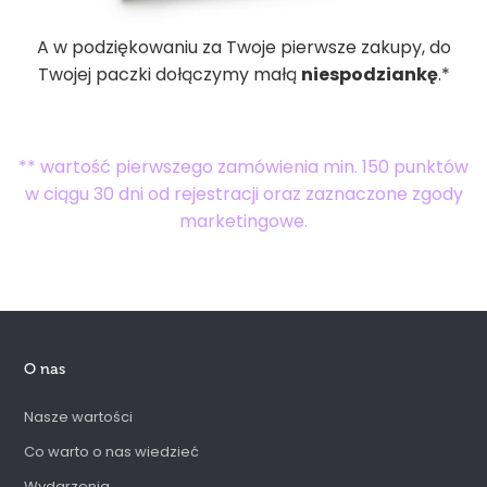
A w podziękowaniu za Twoje pierwsze zakupy, do
Twojej paczki dołączymy małą
niespodziankę
.*
** wartość pierwszego zamówienia min. 150 punktów
w ciągu 30 dni od rejestracji oraz zaznaczone zgody
marketingowe.
O nas
Nasze wartości
Co warto o nas wiedzieć
Wydarzenia