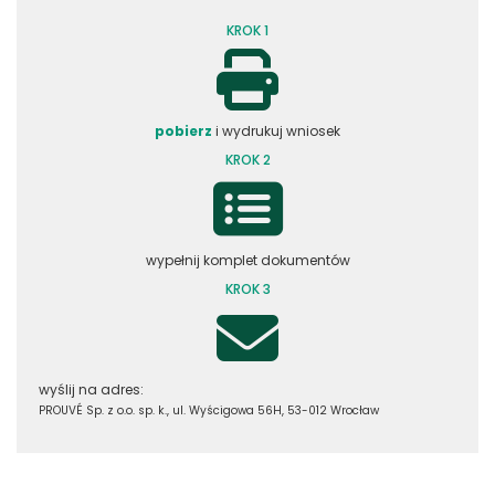
KROK 1
pobierz
i wydrukuj wniosek
KROK 2
wypełnij komplet dokumentów
KROK 3
wyślij na adres:
PROUVÉ Sp. z o.o. sp. k., ul. Wyścigowa 56H, 53-012 Wrocław