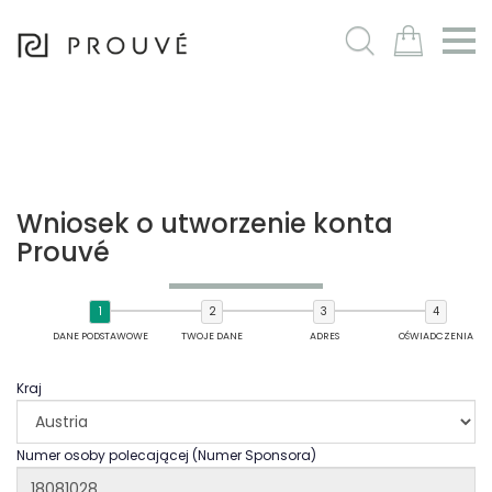
m
Wniosek o utworzenie konta
Prouvé
DANE PODSTAWOWE
TWOJE DANE
ADRES
OŚWIADCZENIA
Kraj
Numer osoby polecającej (Numer Sponsora)