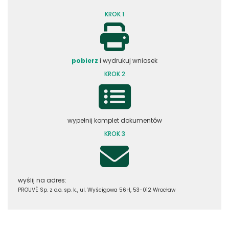
KROK 1
pobierz
i wydrukuj wniosek
KROK 2
wypełnij komplet dokumentów
KROK 3
wyślij na adres:
PROUVÉ Sp. z o.o. sp. k., ul. Wyścigowa 56H, 53-012 Wrocław