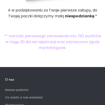
A w podziękowaniu za Twoje pierwsze zakupy, do
Twojej paczki dołączymy małą
niespodziankę
.*
** wartość pierwszego zamówienia min. 150 punktów
w ciągu 30 dni od rejestracji oraz zaznaczone zgody
marketingowe.
O nas
Nasze wartości
Co warto o nas wiedzieć
Wydarzenia