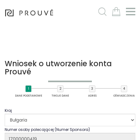
m
Wniosek o utworzenie konta
Prouvé
DANE PODSTAWOWE
TWOJE DANE
ADRES
OŚWIADCZENIA
Kraj
Numer osoby polecającej (Numer Sponsora)