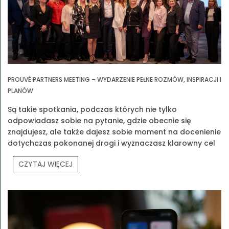
PROUVÉ PARTNERS MEETING – WYDARZENIE PEŁNE ROZMÓW, INSPIRACJI I
PLANÓW
Są takie spotkania, podczas których nie tylko
odpowiadasz sobie na pytanie, gdzie obecnie się
znajdujesz, ale także dajesz sobie moment na docenienie
dotychczas pokonanej drogi i wyznaczasz klarowny cel
na przyszłość. Jednym z takich spotkań było Prouvé
CZYTAJ WIĘCEJ
Partners Meeting.