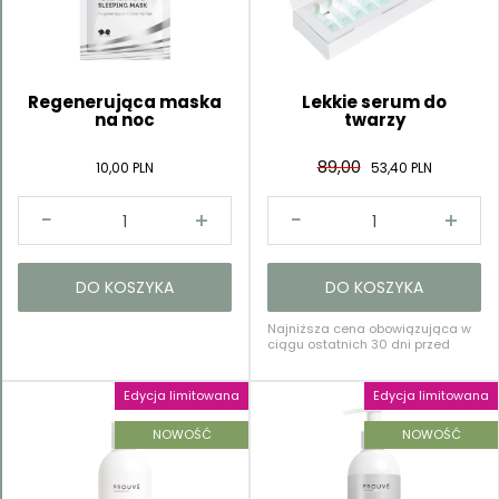
Kategorie
Regenerująca maska
Lekkie serum do
na noc
twarzy
89,00
10,00 PLN
53,40 PLN
DO KOSZYKA
DO KOSZYKA
Najniższa cena obowiązująca w
ciągu ostatnich 30 dni przed
rozpoczęciem tej oferty: 89,00 PLN
Edycja limitowana
Edycja limitowana
NOWOŚĆ
NOWOŚĆ