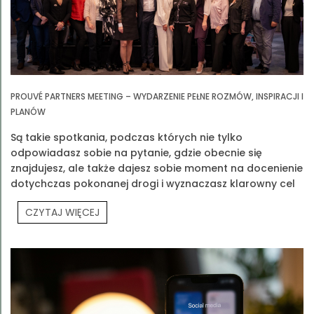
PROUVÉ PARTNERS MEETING – WYDARZENIE PEŁNE ROZMÓW, INSPIRACJI I
PLANÓW
Są takie spotkania, podczas których nie tylko
odpowiadasz sobie na pytanie, gdzie obecnie się
znajdujesz, ale także dajesz sobie moment na docenienie
dotychczas pokonanej drogi i wyznaczasz klarowny cel
na przyszłość. Jednym z takich spotkań było Prouvé
CZYTAJ WIĘCEJ
Partners Meeting.