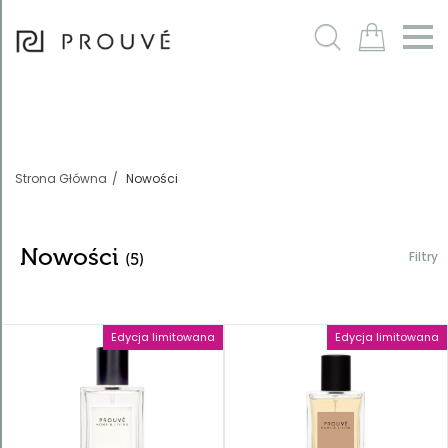
Filtry
m
Strona Główna
Nowości
Nowości
Filtry
(5)
Edycja limitowana
Edycja limitowana
Sortowanie
Domyślnie