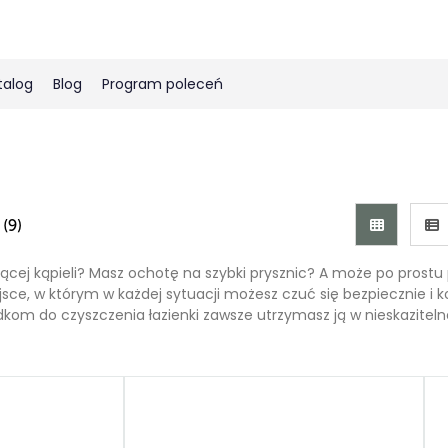
talog
Blog
Program poleceń
Perfumy Męskie
Pielęgnacja ciała
Usta
Lśniąca kuchnia
Kolagen rybi
Perfumy Molekularne
Marki
Twarz
Green
Perfumy Klasyczne
Pielęgnacja włosów
Pomadki
Uniwersalne
Żywność
Próbki zapachów
Skin Balance
Korektory
Akcesoria
a
(9)
Precious Collection
Produkty brązujące
Balsamy/Olejki
Simply Pleasures
Baza pod makijaż
Unique Collection
Kolagenowa pielęgnacja
Konturówki
Collagen Pro
Podkłady
ującej kąpieli? Masz ochotę na szybki prysznic? A może po prostu p
ejsce, w którym w każdej sytuacji możesz czuć się bezpiecznie 
Beyond Collection
Summer touch
BB Cream
kom do czyszczenia łazienki zawsze utrzymasz ją w nieskazitelne
Pudry
Rozświetlacze
Bronzery