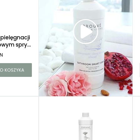
 pielęgnacji
owym spry...
LN
O KOSZYKA