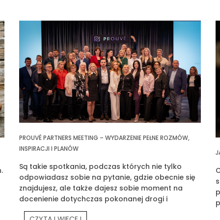
PROUVÉ PARTNERS MEETING – WYDARZENIE PEŁNE ROZMÓW,
INSPIRACJI I PLANÓW
J
Są takie spotkania, podczas których nie tylko
.
C
odpowiadasz sobie na pytanie, gdzie obecnie się
s
znajdujesz, ale także dajesz sobie moment na
p
docenienie dotychczas pokonanej drogi i
p
wyznaczasz klarowny cel na przyszłość. Jednym z
p
CZYTAJ WIĘCEJ