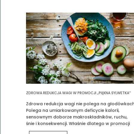
ZDROWA REDUKCJA WAGI W PROMOCJI „PIĘKNA SYLWETKA”
Zdrowa redukcja wagi nie polega na głodówkach
Polega na umiarkowanym deficycie kalorii,
sensownym doborze makroskładników, ruchu,
śnie i konsekwencji. Właśnie dlatego w promocji
„Piękna Sylwetka” łączymy edukację z praktyką