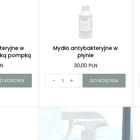
Róże
Demakijaż
teryjne w
Mydło antybakteryjne w
rską pompką
płynie
LN
30,00 PLN
O KOSZYKA
DO KOSZYKA