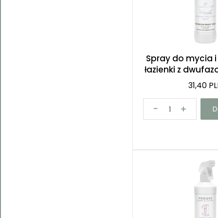
Spray do mycia i
łazienki z dwufaz
31,40 P
D