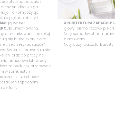
, egzotyczna paczula i
 bursztyn idealnie go
niają. Ta kompozycja
tnia piękno kobiety i
 MA
ARCHITEKTURA ZAPACHU:
N
śla jej wdzięk.
EKCJĘ:
umiarkowaną.
głowy: piżmo, różowy pieprz
my o umiarkowanej projekcji
Nuty serca: kwiat pomarańc
ują się blisko skóry. Są to
białe kwiaty
lne, „nieprzeszkadzające”
Nuty bazy: paczula, burszty
hy. Świetnie sprawdzają się
łe dni oraz do pracy, na
ania biznesowe lub wtedy,
iesz, że będziesz przebywać
ymi w zamkniętym
szczeniu i nie chcesz
łaczać ich zapachem
h perfum.