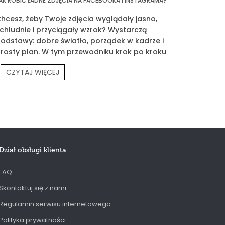
AK ROBIĆ ŁADNE ZDJĘCIA NA FACEBOOKA I INSTAGRAMA?
hcesz, żeby Twoje zdjęcia wyglądały jasno,
chludnie i przyciągały wzrok? Wystarczą
odstawy: dobre światło, porządek w kadrze i
rosty plan. W tym przewodniku krok po kroku
okażę Ci, jak fotografować siebie, produkty
CZYTAJ WIĘCEJ
rouvé i Twoją codzienność.
Dział obsługi klienta
FAQ
Skontaktuj się z nami
Regulamin serwisu internetowego
Polityka prywatności