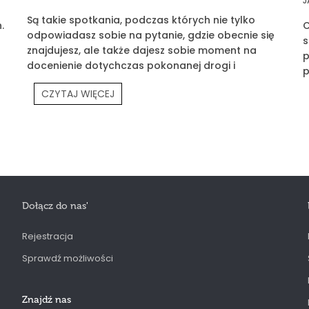
J
Są takie spotkania, podczas których nie tylko
.
C
odpowiadasz sobie na pytanie, gdzie obecnie się
s
znajdujesz, ale także dajesz sobie moment na
p
docenienie dotychczas pokonanej drogi i
p
wyznaczasz klarowny cel na przyszłość. Jednym z
p
CZYTAJ WIĘCEJ
takich spotkań było Prouvé Partners Meeting.
P
Dołącz do nas
'
Rejestracja
Sprawdź możliwości
Znajdź nas