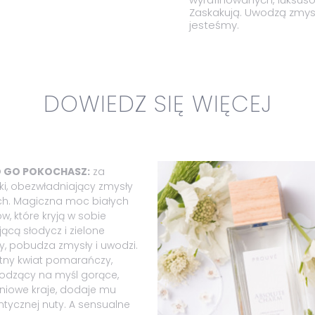
Zaskakują. Uwodzą zmysły
jesteśmy.
DOWIEDZ SIĘ WIĘCEJ
O GO POKOCHASZ:
za
ki, obezwładniający zmysły
h. Magiczna moc białych
w, które kryją w sobie
ącą słodycz i zielone
y, pobudza zmysły i uwodzi.
atny kwiat pomarańczy,
odzący na myśl gorące,
niowe kraje, dodaje mu
tycznej nuty. A sensualne