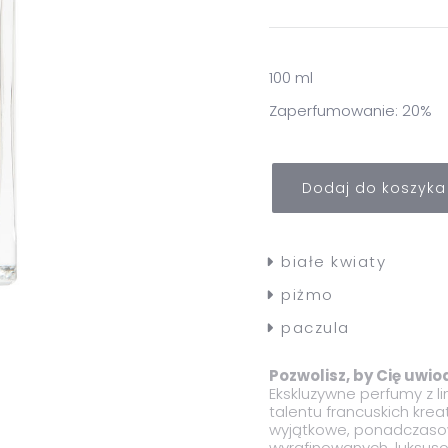
Róże
Demakijaż
100 ml
Zaperfumowanie: 20%
Dodaj do koszyka
białe kwiaty
piżmo
paczula
Pozwolisz, by Cię uwio
Ekskluzywne perfumy z li
talentu francuskich kre
wyjątkowe, ponadczasow
wyrafinowanych, luksu