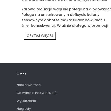
ZDROWA REDUKCJA WAGI W PROMOCJI „PIĘKNA SYLWETKA”
Zdrowa redukcja wagi nie polega na głodówkach
Polega na umiarkowanym deficycie kalorii,
sensownym doborze makroskładników, ruchu,
śnie i konsekwencji. Właśnie dlatego w promocji
„Piękna Sylwetka” łączymy edukację z praktyką
CZYTAJ WIĘCEJ
O nas
Nasze wartości
Co warto o nas wiedzieć
Wydarzenia
Nagrody