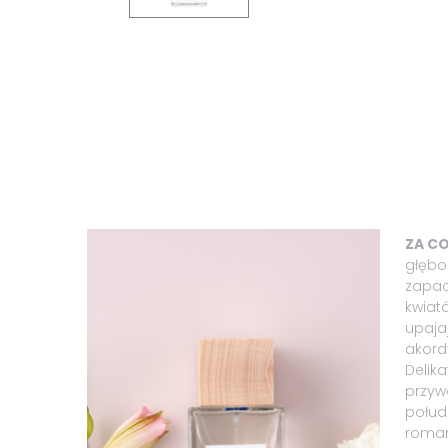
ZA C
głębo
zapac
kwiató
upajaj
akord
Delik
przyw
połud
roman