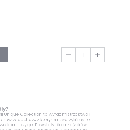
dły?
nii Unique Collection to wyraz mistrzostwa i
atorów zapachów, z którymi stworzyliśmy te
e kompozycje. Powstały dla miłośników
sowych zapachów. Zachwycają aromatem.