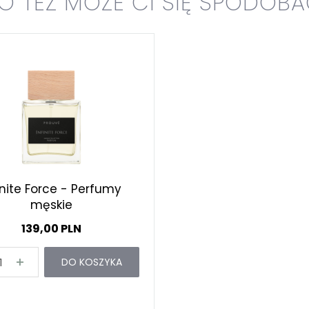
O TEŻ MOŻE CI SIĘ SPODOB
inite Force - Perfumy
męskie
139,00 PLN
DO KOSZYKA