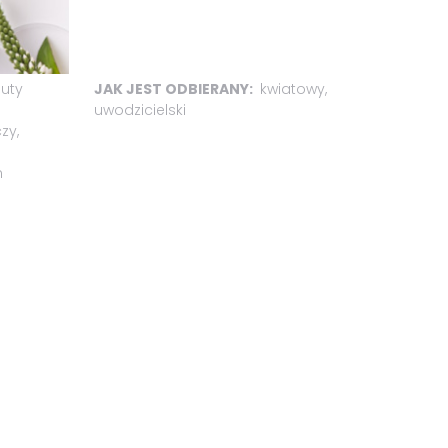
uty
JAK JEST ODBIERANY:
kwiatowy,
uwodzicielski
zy,
n