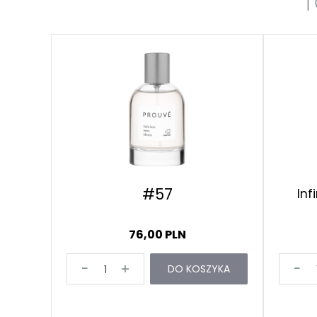
T
#57
Inf
76,00 PLN
DO KOSZYKA