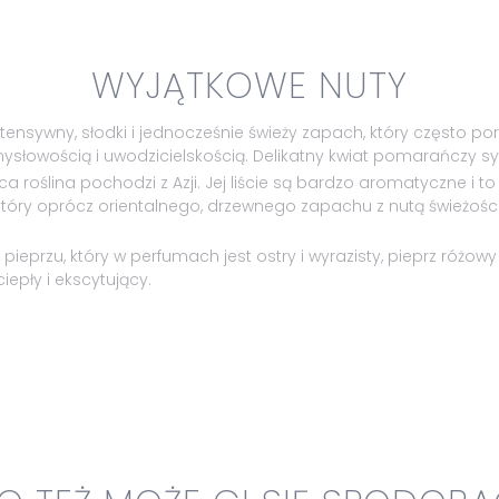
WYJĄTKOWE NUTY
intensywny, słodki i jednocześnie świeży zapach, który często
 zmysłowością i uwodzicielskością. Delikatny kwiat pomarańczy s
 roślina pochodzi z Azji. Jej liście są bardzo aromatyczne i to
który oprócz orientalnego, drzewnego zapachu z nutą świeżośc
ieprzu, który w perfumach jest ostry i wyrazisty, pieprz różow
iepły i ekscytujący.