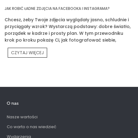
JAK ROBIĆ ŁADNE ZDJĘCIA NA FACEBOOKA I INSTAGRAMA?
Chcesz, żeby Twoje zdjęcia wyglądały jasno, schludnie i
przyciągały wzrok? Wystarczą podstawy: dobre światło,
porządek w kadrze i prosty plan. W tym przewodniku
krok po kroku pokażę Ci, jak fotografować siebie,
produkty Prouvé i Twoją codzienność.
CZYTAJ WIĘCEJ
O nas
Nasze wartości
Co warto o nas wiedzieć
Wydarzenia