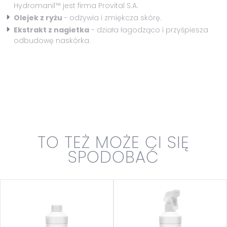
Hydromanil™ jest firma Provital S.A.
Olejek z ryżu
- odżywia i zmiękcza skórę.
Ekstrakt z nagietka
- działa łagodząco i przyśpiesza
odbudowę naskórka.
TO TEŻ MOŻE CI SIĘ
SPODOBAĆ