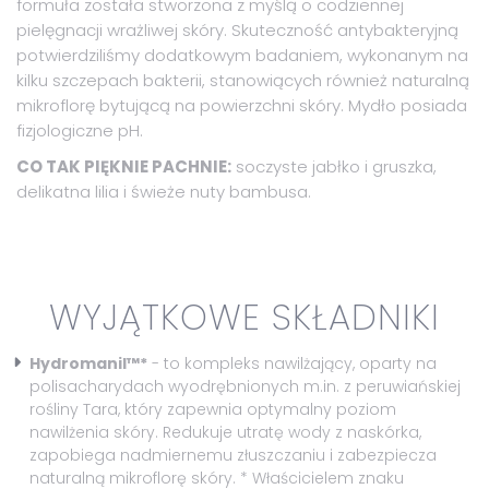
formuła została stworzona z myślą o codziennej
pielęgnacji wrażliwej skóry. Skuteczność antybakteryjną
potwierdziliśmy dodatkowym badaniem, wykonanym na
kilku szczepach bakterii, stanowiących również naturalną
mikroflorę bytującą na powierzchni skóry. Mydło posiada
fizjologiczne pH.
CO TAK PIĘKNIE PACHNIE:
soczyste jabłko i gruszka,
delikatna lilia i świeże nuty bambusa.
WYJĄTKOWE SKŁADNIKI
Hydromanil™*
- to kompleks nawilżający, oparty na
polisacharydach wyodrębnionych m.in. z peruwiańskiej
rośliny Tara, który zapewnia optymalny poziom
nawilżenia skóry. Redukuje utratę wody z naskórka,
zapobiega nadmiernemu złuszczaniu i zabezpiecza
naturalną mikroflorę skóry. * Właścicielem znaku