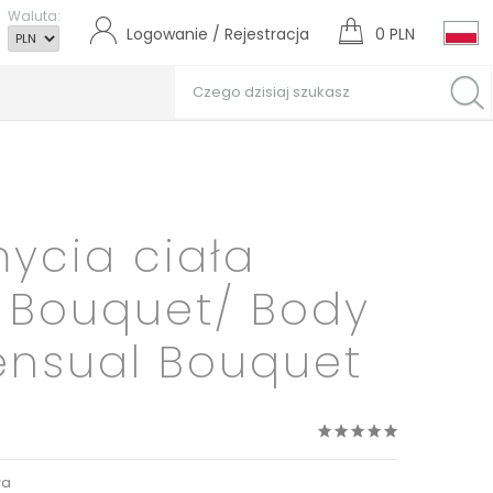
Waluta:
Logowanie / Rejestracja
0 PLN
mycia ciała
 Bouquet/ Body
nsual Bouquet
wa