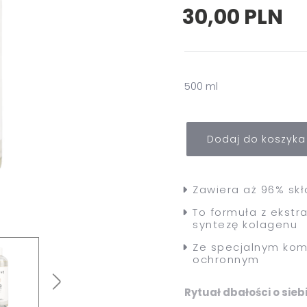
Róże
30,00 PLN
Demakijaż
500 ml
Dodaj do koszyka
Zawiera aż 96% sk
To formuła z ekstr
syntezę kolagenu
Ze specjalnym kom
ochronnym
Rytuał dbałości o sieb