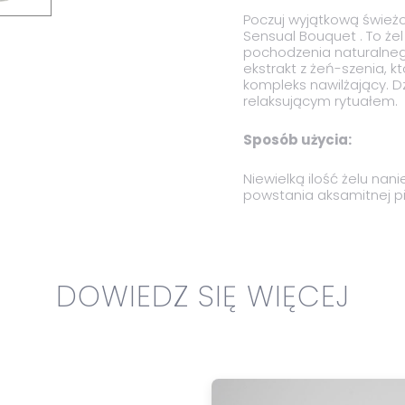
Poczuj wyjątkową śwież
Sensual Bouquet . To że
pochodzenia naturalneg
ekstrakt z żeń-szenia, 
kompleks nawilżający. Dz
relaksującym rytuałem.
Sposób użycia:
Niewielką ilość żelu nan
powstania aksamitnej pi
DOWIEDZ SIĘ WIĘCEJ