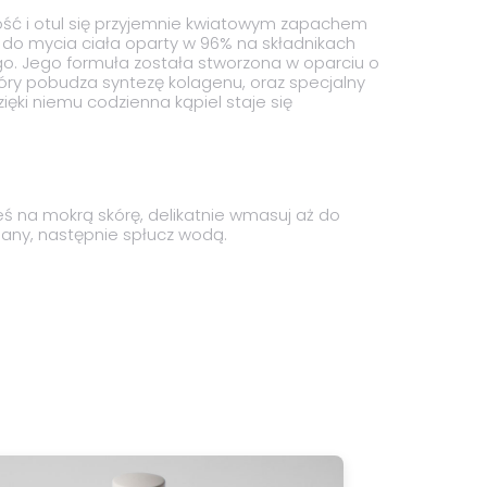
ość i otul się przyjemnie kwiatowym zapachem
l do mycia ciała oparty w 96% na składnikach
o. Jego formuła została stworzona w oparciu o
który pobudza syntezę kolagenu, oraz specjalny
ięki niemu codzienna kąpiel staje się
ieś na mokrą skórę, delikatnie wmasuj aż do
any, następnie spłucz wodą.