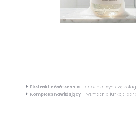
Ekstrakt z żeń-szenia
– pobudza syntezę kolage
Kompleks nawilżający
– wzmacnia funkcje barie