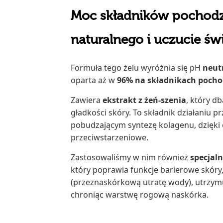
Moc składników pochod
naturalnego i uczucie św
Formuła tego żelu wyróżnia się pH
neut
oparta aż w
96% na składnikach pocho
Zawiera
ekstrakt z żeń-szenia
, który d
gładkości skóry. To składnik działaniu p
pobudzającym syntezę kolagenu, dzięki 
przeciwstarzeniowe.
Zastosowaliśmy w nim również
specjal
który poprawia funkcje barierowe skóry
(przeznaskórkową utratę wody), utrzymu
chroniąc warstwę rogową naskórka.