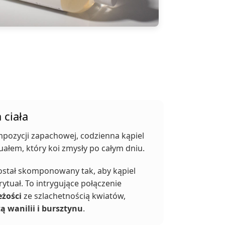
 ciała
mpozycji zapachowej, codzienna kąpiel
uałem, który koi zmysły po całym dniu.
ostał skomponowany tak, aby kąpiel
rytuał. To intrygujące połączenie
eżości
ze szlachetnością kwiatów,
tą wanilii i bursztynu
.