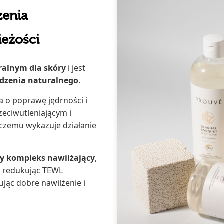
zenia
ieżości
ralnym dla skóry
i jest
dzenia naturalnego
.
ba o poprawę jędrności i
rzeciwutleniającym i
czemu wykazuje działanie
ny kompleks nawilżający
,
, redukując TEWL
jąc dobre nawilżenie i