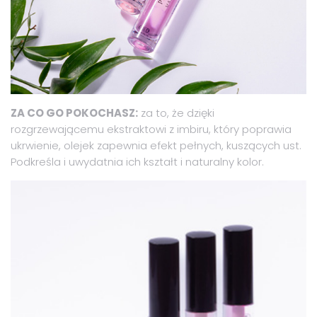
ZA CO GO POKOCHASZ:
za to, że dzięki
rozgrzewającemu ekstraktowi z imbiru, który poprawia
ukrwienie, olejek zapewnia efekt pełnych, kuszących ust.
Podkreśla i uwydatnia ich kształt i naturalny kolor.