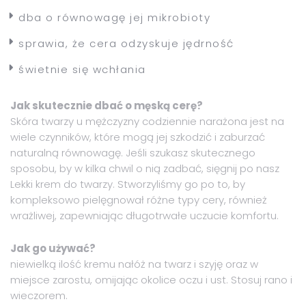
dba o równowagę jej mikrobioty
sprawia, że cera odzyskuje jędrność
świetnie się wchłania
Jak skutecznie dbać o męską cerę?
Skóra twarzy u mężczyzny codziennie narażona jest na
wiele czynników, które mogą jej szkodzić i zaburzać
naturalną równowagę. Jeśli szukasz skutecznego
sposobu, by w kilka chwil o nią zadbać, sięgnij po nasz
Lekki krem do twarzy. Stworzyliśmy go po to, by
kompleksowo pielęgnował różne typy cery, również
wrażliwej, zapewniając długotrwałe uczucie komfortu.
Jak go używać?
niewielką ilość kremu nałóż na twarz i szyję oraz w
miejsce zarostu, omijając okolice oczu i ust. Stosuj rano i
wieczorem.