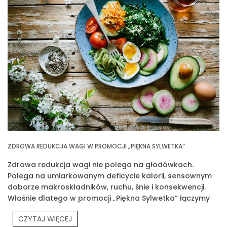
ZDROWA REDUKCJA WAGI W PROMOCJI „PIĘKNA SYLWETKA”
Zdrowa redukcja wagi nie polega na głodówkach.
Polega na umiarkowanym deficycie kalorii, sensownym
doborze makroskładników, ruchu, śnie i konsekwencji.
Właśnie dlatego w promocji „Piękna Sylwetka” łączymy
edukację z praktyką
CZYTAJ WIĘCEJ