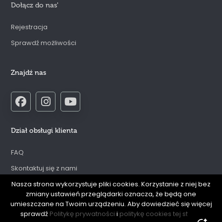
Dołącz do nas
'
Rejestracja
Sprawdź możliwości
Znajdź nas
Dział obsługi klienta
FAQ
Skontaktuj się z nami
Regulamin serwisu internetowego
Nasza strona wykorzystuje pliki cookies. Korzystanie z niej bez
zmiany ustawień przeglądarki oznacza, że będą one
Polityka prywatności
umieszczane na Twoim urządzeniu. Aby dowiedzieć się więcej
sprawdź
Politykę prywatności
i
politykę cookies tej strony
Odstąpienie od umowy