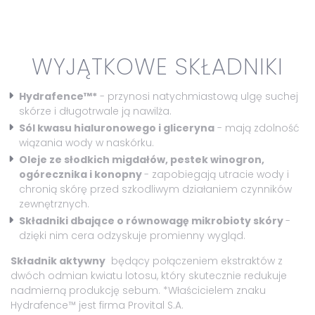
WYJĄTKOWE SKŁADNIKI
Hydrafence™*
- przynosi natychmiastową ulgę suchej
skórze i długotrwale ją nawilża.
Sól kwasu hialuronowego i gliceryna
- mają zdolność
wiązania wody w naskórku.
Oleje ze słodkich migdałów, pestek winogron,
ogórecznika i konopny
- zapobiegają utracie wody i
chronią skórę przed szkodliwym działaniem czynników
zewnętrznych.
Składniki dbające o równowagę mikrobioty skóry
-
dzięki nim cera odzyskuje promienny wygląd.
Składnik aktywny
będący połączeniem ekstraktów z
dwóch odmian kwiatu lotosu, który skutecznie redukuje
nadmierną produkcję sebum. *Właścicielem znaku
Hydrafence™ jest firma Provital S.A.