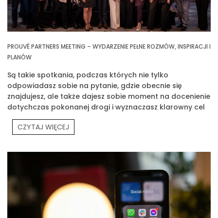
PROUVÉ PARTNERS MEETING – WYDARZENIE PEŁNE ROZMÓW, INSPIRACJI I
PLANÓW
Są takie spotkania, podczas których nie tylko
odpowiadasz sobie na pytanie, gdzie obecnie się
znajdujesz, ale także dajesz sobie moment na docenienie
dotychczas pokonanej drogi i wyznaczasz klarowny cel
na przyszłość. Jednym z takich spotkań było Prouvé
CZYTAJ WIĘCEJ
Partners Meeting.