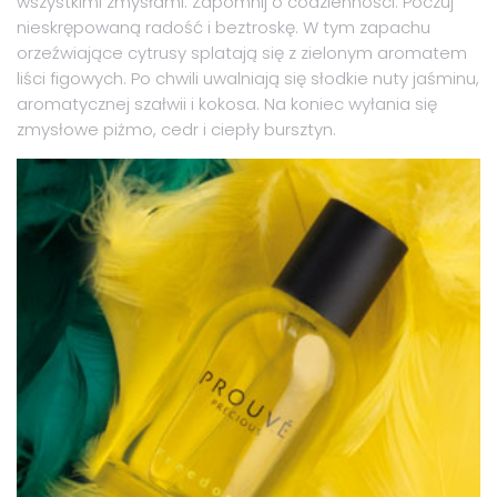
wszystkimi zmysłami. Zapomnij o codzienności. Poczuj
nieskrępowaną radość i beztroskę. W tym zapachu
orzeźwiające cytrusy splatają się z zielonym aromatem
liści figowych. Po chwili uwalniają się słodkie nuty jaśminu,
aromatycznej szałwii i kokosa. Na koniec wyłania się
zmysłowe piżmo, cedr i ciepły bursztyn.