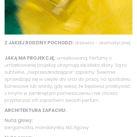
Z JAKIEJ RODZINY POCHODZI:
drzewno - aromatycznej
JAKĄ MA PROJEKCJĘ:
umiarkowaną. Perfumy o
umiarkowanej projekcji utrzymują się blisko skóry. Są to
subtelne, „nieprzeszkadzające” zapachy. Świetnie
sprawdzają się w ciepłe dni oraz do pracy, na spotkania
biznesowe lub wtedy, gdy wiesz, że będziesz przebywać
z innymi w zamkniętym pomieszczeniu i nie chcesz
przytłaczać ich zapachem swoich perfum.
ARCHITEKTURA ZAPACHU:
Nuta głowy:
bergamotka, mandarynka, liść figowy