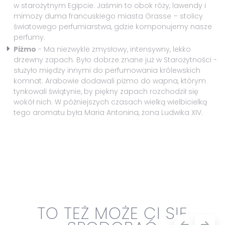
w starożytnym Egipcie. Jaśmin to obok róży, lawendy i
mimozy duma francuskiego miasta Grasse – stolicy
światowego perfumiarstwa, gdzie komponujemy nasze
perfumy.
Piżmo
- Ma niezwykle zmysłowy, intensywny, lekko
drzewny zapach. Było dobrze znane już w Starożytności -
służyło między innymi do perfumowania królewskich
komnat. Arabowie dodawali piżmo do wapna, którym
tynkowali świątynie, by piękny zapach rozchodził się
wokół nich. W późniejszych czasach wielką wielbicielką
tego aromatu była Maria Antonina, żona Ludwika XIV.
TO TEŻ MOŻE CI SIĘ