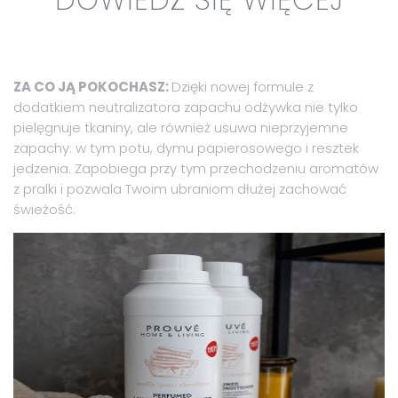
ZA CO JĄ POKOCHASZ:
Dzięki nowej formule z
dodatkiem neutralizatora zapachu odżywka nie tylko
pielęgnuje tkaniny, ale również usuwa nieprzyjemne
zapachy: w tym potu, dymu papierosowego i resztek
jedzenia. Zapobiega przy tym przechodzeniu aromatów
z pralki i pozwala Twoim ubraniom dłużej zachować
świeżość.