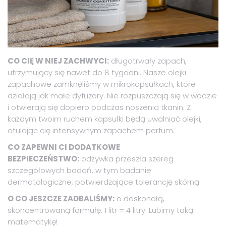
CO CIĘ W NIEJ ZACHWYCI:
długotrwały zapach,
utrzymujący się nawet do 8 tygodni. Nasze olejki
zapachowe zamknęliśmy w mikrokapsułkach, które
działają jak małe dyfuzory. Nie rozpuszczają się w wodzie
i otwierają się dopiero podczas noszenia tkanin. Z
każdym twoim ruchem kapsułki będą uwalniać olejki,
otulając cię intensywnym zapachem perfum.
CO ZAPEWNI CI DODATKOWE
BEZPIECZEŃSTWO:
odżywka przeszła szereg
szczegółowych badań, w tym badanie
dermatologiczne, potwierdzające tolerancję skórną.
O CO JESZCZE ZADBALIŚMY:
o doskonałą,
skoncentrowaną formułę. 1 litr = 4 litry. Lubimy taką
matematykę!