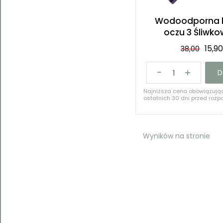
Wodoodporna 
oczu 3 Śliwkow
15,9
38,00
D
Najniższa cena obowiązują
ostatnich 30 dni przed rozpo
38,00 PLN
Wyników na stronie