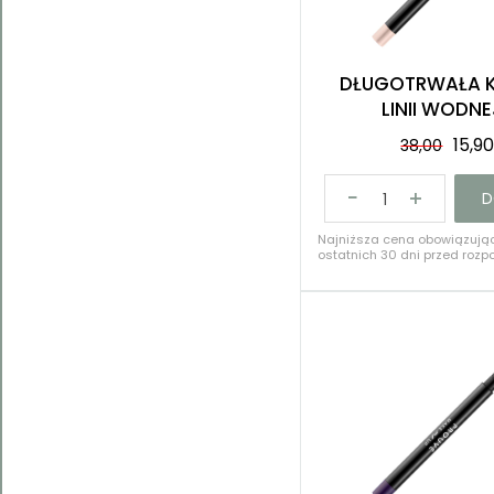
DŁUGOTRWAŁA 
LINII WODN
15,9
38,00
D
Najniższa cena obowiązują
ostatnich 30 dni przed rozpo
38,00 PLN