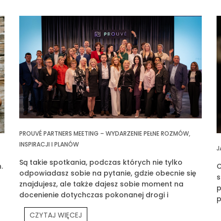
PROUVÉ PARTNERS MEETING – WYDARZENIE PEŁNE ROZMÓW,
INSPIRACJI I PLANÓW
J
Są takie spotkania, podczas których nie tylko
.
C
odpowiadasz sobie na pytanie, gdzie obecnie się
s
znajdujesz, ale także dajesz sobie moment na
p
docenienie dotychczas pokonanej drogi i
p
wyznaczasz klarowny cel na przyszłość. Jednym z
p
CZYTAJ WIĘCEJ
takich spotkań było Prouvé Partners Meeting.
P