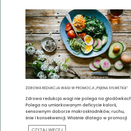
ZDROWA REDUKCJA WAGI W PROMOCJI „PIĘKNA SYLWETKA”
Zdrowa redukcja wagi nie polega na głodówkach
Polega na umiarkowanym deficycie kalorii,
sensownym doborze makroskładników, ruchu,
śnie i konsekwencji. Właśnie dlatego w promocji
„Piękna Sylwetka” łączymy edukację z praktyką
CZYTAJ WIĘCEJ