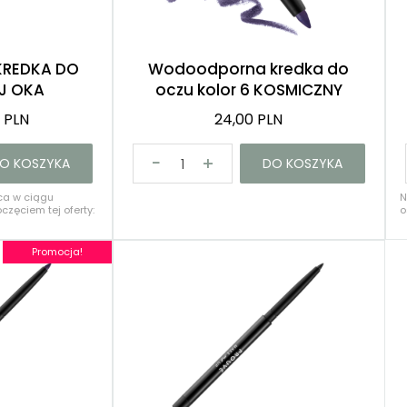
Róże
Demakijaż
KREDKA DO
Wodoodporna kredka do
EJ OKA
oczu kolor 6 KOSMICZNY
FIOLET
0 PLN
24,00 PLN
O KOSZYKA
DO KOSZYKA
ca w ciągu
N
częciem tej oferty:
o
3
Promocja!