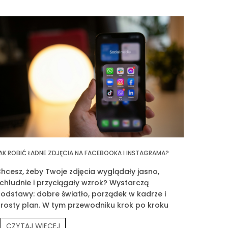
AK ROBIĆ ŁADNE ZDJĘCIA NA FACEBOOKA I INSTAGRAMA?
hcesz, żeby Twoje zdjęcia wyglądały jasno,
chludnie i przyciągały wzrok? Wystarczą
odstawy: dobre światło, porządek w kadrze i
rosty plan. W tym przewodniku krok po kroku
okażę Ci, jak fotografować siebie, produkty
CZYTAJ WIĘCEJ
rouvé i Twoją codzienność.