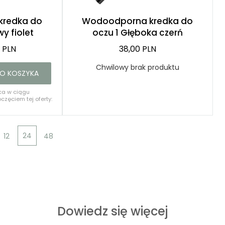
kredka do
Wodoodporna kredka do
y fiolet
oczu 1 Głęboka czerń
0 PLN
38,00 PLN
Chwilowy brak produktu
O KOSZYKA
ca w ciągu
częciem tej oferty:
24
12
48
Dowiedz się więcej