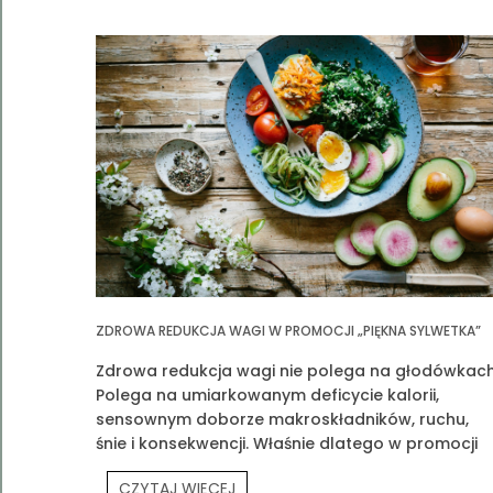
ZDROWA REDUKCJA WAGI W PROMOCJI „PIĘKNA SYLWETKA”
Zdrowa redukcja wagi nie polega na głodówkach
Polega na umiarkowanym deficycie kalorii,
sensownym doborze makroskładników, ruchu,
śnie i konsekwencji. Właśnie dlatego w promocji
„Piękna Sylwetka” łączymy edukację z praktyką
CZYTAJ WIĘCEJ