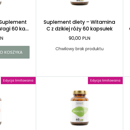
Róże
Demakijaż
Suplement
Suplement diety – Witamina
agi 60 ka...
C z dzikiej róży 60 kapsułek
LN
90,00 PLN
Chwilowy brak produktu
O KOSZYKA
Edycja limitowana
Edycja limitowana