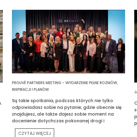
PROUVÉ PARTNERS MEETING – WYDARZENIE PEŁNE ROZMÓW,
INSPIRACJI I PLANÓW
J
Są takie spotkania, podczas których nie tylko
.
C
odpowiadasz sobie na pytanie, gdzie obecnie się
s
znajdujesz, ale także dajesz sobie moment na
p
docenienie dotychczas pokonanej drogi i
p
wyznaczasz klarowny cel na przyszłość. Jednym z
p
CZYTAJ WIĘCEJ
takich spotkań było Prouvé Partners Meeting.
P