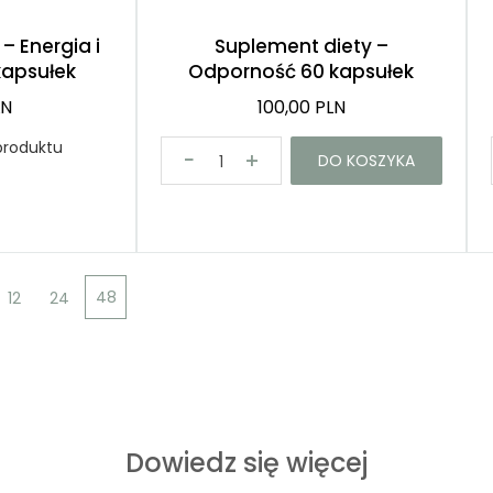
– Energia i
Suplement diety –
kapsułek
Odporność 60 kapsułek
LN
100,00 PLN
produktu
DO KOSZYKA
48
12
24
Dowiedz się więcej