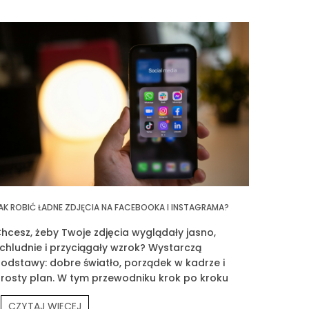
AK ROBIĆ ŁADNE ZDJĘCIA NA FACEBOOKA I INSTAGRAMA?
hcesz, żeby Twoje zdjęcia wyglądały jasno,
chludnie i przyciągały wzrok? Wystarczą
odstawy: dobre światło, porządek w kadrze i
rosty plan. W tym przewodniku krok po kroku
okażę Ci, jak fotografować siebie, produkty
CZYTAJ WIĘCEJ
rouvé i Twoją codzienność.