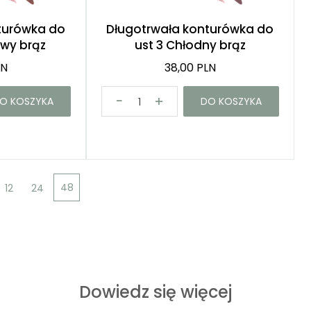
turówka do
Długotrwała konturówka do
owy brąz
ust 3 Chłodny brąz
LN
38,00 PLN
O KOSZYKA
DO KOSZYKA
48
12
24
Dowiedz się więcej