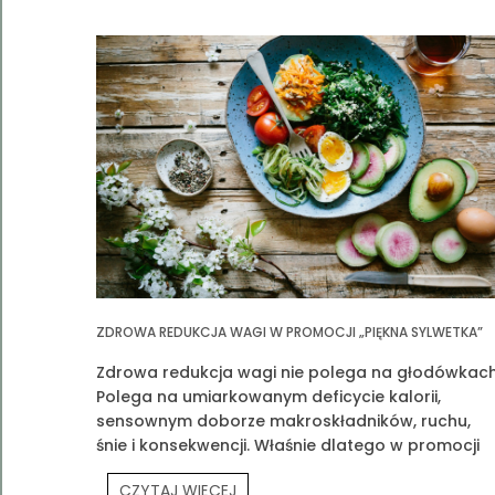
ZDROWA REDUKCJA WAGI W PROMOCJI „PIĘKNA SYLWETKA”
Zdrowa redukcja wagi nie polega na głodówkach
Polega na umiarkowanym deficycie kalorii,
sensownym doborze makroskładników, ruchu,
śnie i konsekwencji. Właśnie dlatego w promocji
„Piękna Sylwetka” łączymy edukację z praktyką
CZYTAJ WIĘCEJ