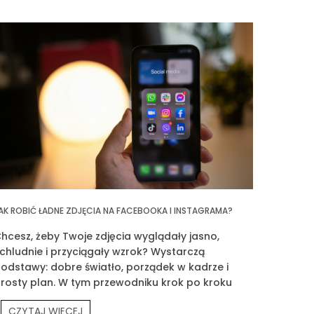
AK ROBIĆ ŁADNE ZDJĘCIA NA FACEBOOKA I INSTAGRAMA?
hcesz, żeby Twoje zdjęcia wyglądały jasno,
chludnie i przyciągały wzrok? Wystarczą
odstawy: dobre światło, porządek w kadrze i
rosty plan. W tym przewodniku krok po kroku
okażę Ci, jak fotografować siebie, produkty
CZYTAJ WIĘCEJ
rouvé i Twoją codzienność.