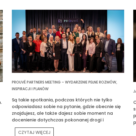
PROUVÉ PARTNERS MEETING – WYDARZENIE PEŁNE ROZMÓW,
INSPIRACJI I PLANÓW
J
Są takie spotkania, podczas których nie tylko
.
C
odpowiadasz sobie na pytanie, gdzie obecnie się
s
znajdujesz, ale także dajesz sobie moment na
p
docenienie dotychczas pokonanej drogi i
p
wyznaczasz klarowny cel na przyszłość. Jednym z
p
CZYTAJ WIĘCEJ
takich spotkań było Prouvé Partners Meeting.
P