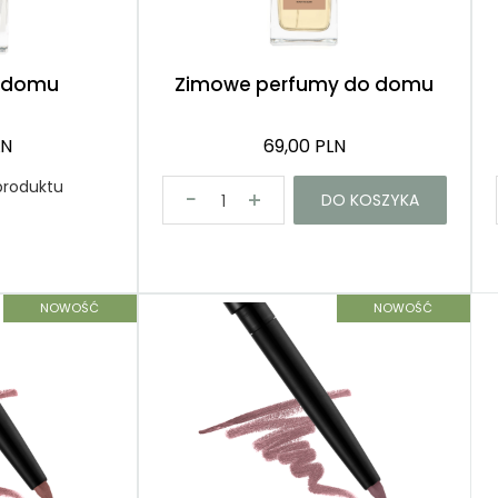
Róże
Demakijaż
o domu
Zimowe perfumy do domu
LN
69,00 PLN
produktu
DO KOSZYKA
NOWOŚĆ
NOWOŚĆ