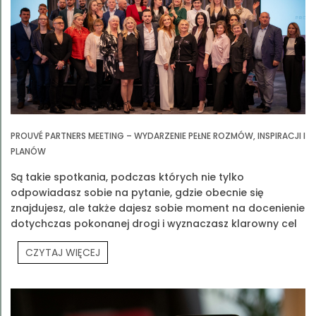
PROUVÉ PARTNERS MEETING – WYDARZENIE PEŁNE ROZMÓW, INSPIRACJI I
PLANÓW
Są takie spotkania, podczas których nie tylko
odpowiadasz sobie na pytanie, gdzie obecnie się
znajdujesz, ale także dajesz sobie moment na docenienie
dotychczas pokonanej drogi i wyznaczasz klarowny cel
na przyszłość. Jednym z takich spotkań było Prouvé
CZYTAJ WIĘCEJ
Partners Meeting.