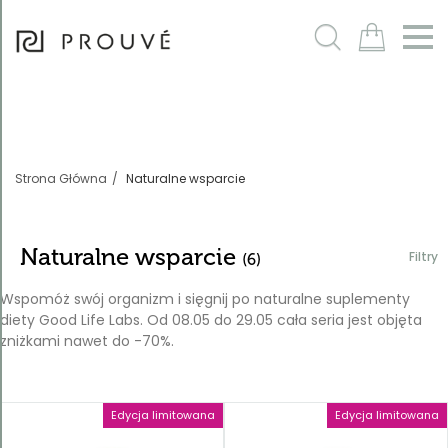
Filtry
m
Strona Główna
Naturalne wsparcie
Naturalne wsparcie
Filtry
(6)
Wspomóż swój organizm i sięgnij po naturalne suplementy
diety Good Life Labs. Od 08.05 do 29.05 cała seria jest objęta
zniżkami nawet do -70%.
Sortowanie
Domyślnie
Edycja limitowana
Edycja limitowana