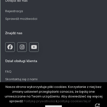
Dołącz do nas
'
Rejestracja
Sprawdź możliwości
Znajdź nas
Dział obsługi klienta
FAQ
Skontaktuj się z nami
Regulamin serwisu internetowego
Nasza strona wykorzystuje pliki cookies. Korzystanie z niej bez
zmiany ustawień przeglądarki oznacza, że będą one
Polityka prywatności
umieszczane na Twoim urządzeniu. Aby dowiedzieć się więcej
sprawdź
Politykę prywatności
i
politykę cookies tej strony
Odstąpienie od umowy