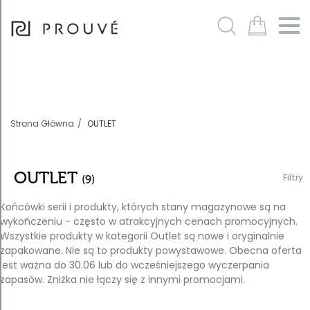
Filtry
m
Strona Główna
OUTLET
OUTLET
Filtry
(9)
Końcówki serii i produkty, których stany magazynowe są na
wykończeniu - często w atrakcyjnych cenach promocyjnych.
Wszystkie produkty w kategorii Outlet są nowe i oryginalnie
Sortowanie
zapakowane. Nie są to produkty powystawowe. Obecna oferta
Domyślnie
jest ważna do 30.06 lub do wcześniejszego wyczerpania
zapasów. Zniżka nie łączy się z innymi promocjami.