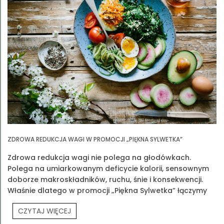
ZDROWA REDUKCJA WAGI W PROMOCJI „PIĘKNA SYLWETKA”
Zdrowa redukcja wagi nie polega na głodówkach.
Polega na umiarkowanym deficycie kalorii, sensownym
doborze makroskładników, ruchu, śnie i konsekwencji.
Właśnie dlatego w promocji „Piękna Sylwetka” łączymy
edukację z praktyką
CZYTAJ WIĘCEJ