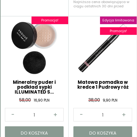
Najniższa cena obowiązująca w
ciągu ostatnich 30 dni przed
rozpoczęciem tej oferty: 58,00 PLN
Promocja!
Edycja limitowana
Promocja!
Mineralny puder i
Matowa pomadka w
podkład sypki
kredce 1 Pudrowy róż
ILLUMINATED S...
58,00
38,00
16,90 PLN
9,90 PLN
DO KOSZYKA
DO KOSZYKA