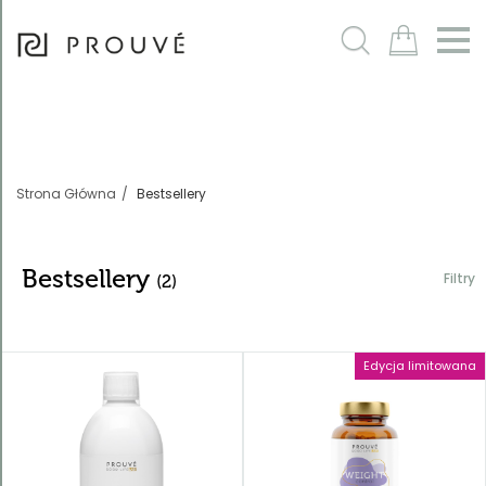
Filtry
m
Strona Główna
Bestsellery
Bestsellery
Filtry
(2)
Edycja limitowana
Sortowanie
Domyślnie